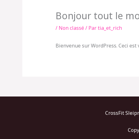
Bonjour tout le mo
/
Non classé
/ Par
tia_et_rich
Bienvenue sur WordPress. Ceci est v
CrossFit Sleip
Copy